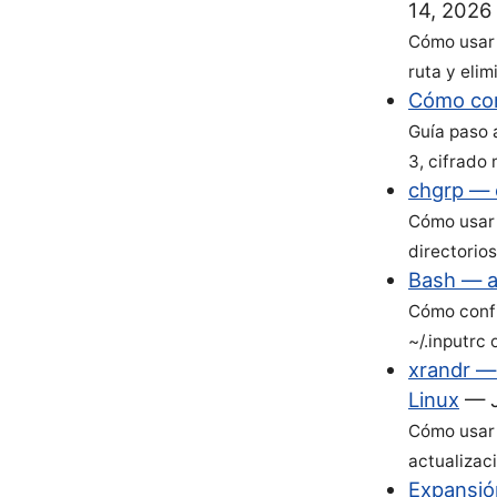
14, 2026
Cómo usar 
ruta y elim
Cómo con
Guía paso 
3, cifrado
chgrp — 
Cómo usar 
directorio
Bash — a
Cómo confi
~/.inputrc 
xrandr — 
Linux
—
Cómo usar 
actualizaci
Expansión