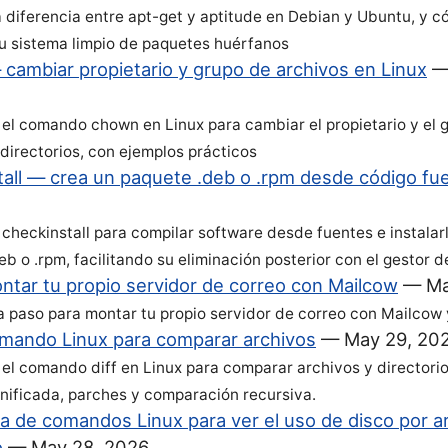
a diferencia entre apt-get y aptitude en Debian y Ubuntu, y
u sistema limpio de paquetes huérfanos
cambiar propietario y grupo de archivos en Linux
el comando chown en Linux para cambiar el propietario y el 
 directorios, con ejemplos prácticos
tall — crea un paquete .deb o .rpm desde código fu
checkinstall para compilar software desde fuentes e instala
eb o .rpm, facilitando su eliminación posterior con el gestor 
tar tu propio servidor de correo con Mailcow
—
Ma
a paso para montar tu propio servidor de correo con Mailcow
omando Linux para comparar archivos
—
May 29, 20
el comando diff en Linux para comparar archivos y directorio
unificada, parches y comparación recursiva.
a de comandos Linux para ver el uso de disco por a
o
—
May 28, 2026