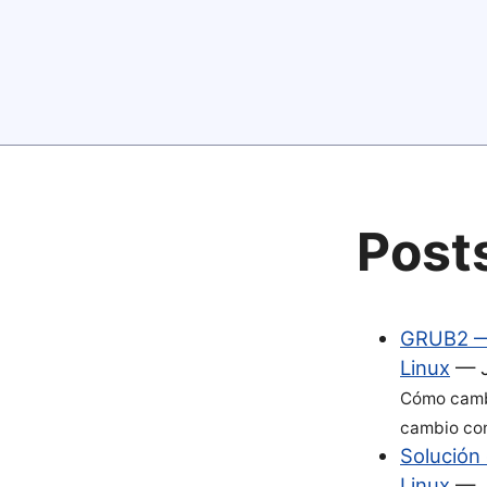
Post
GRUB2 — 
Linux
—
Cómo cambi
cambio con
Solución
Linux
—