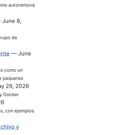
 cómo autoremove
—
June 8,
grupo de
ente
—
June
rlo como un
de paquetes
y 29, 2026
 y Docker
26
s, con ejemplos
rchivo y