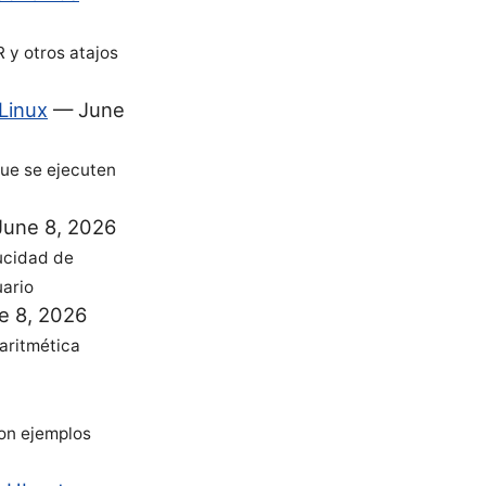
R y otros atajos
Linux
—
June
ue se ejecuten
June 8, 2026
ucidad de
uario
e 8, 2026
aritmética
con ejemplos