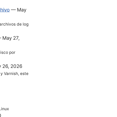
chivo
—
May
archivos de log
—
May 27,
disco por
 26, 2026
y Varnish, este
Linux
0