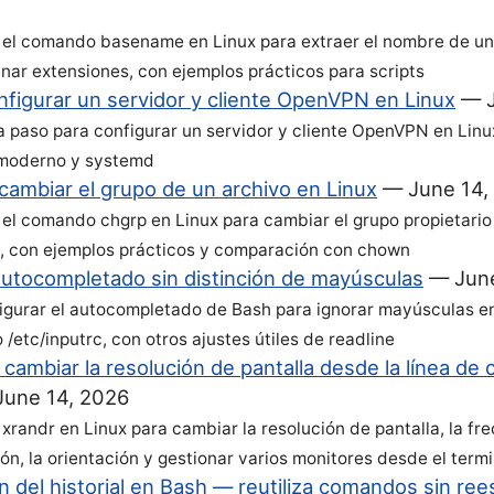
el comando basename en Linux para extraer el nombre de un
inar extensiones, con ejemplos prácticos para scripts
figurar un servidor y cliente OpenVPN en Linux
—
a paso para configurar un servidor y cliente OpenVPN en Lin
 moderno y systemd
cambiar el grupo de un archivo en Linux
—
June 14,
el comando chgrp en Linux para cambiar el grupo propietario
s, con ejemplos prácticos y comparación con chown
utocompletado sin distinción de mayúsculas
—
Jun
gurar el autocompletado de Bash para ignorar mayúsculas e
o /etc/inputrc, con otros ajustes útiles de readline
cambiar la resolución de pantalla desde la línea d
June 14, 2026
xrandr en Linux para cambiar la resolución de pantalla, la fr
ón, la orientación y gestionar varios monitores desde el termi
 del historial en Bash — reutiliza comandos sin rees