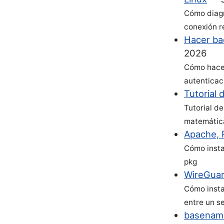
Cómo diagn
conexión r
Hacer ba
2026
Cómo hacer
autenticac
Tutorial 
Tutorial d
matemática
Apache, 
Cómo insta
pkg
WireGuar
Cómo insta
entre un s
basename