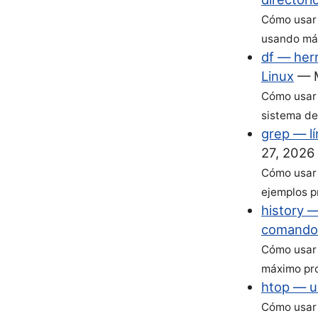
Cómo usar 
usando más
df — her
Linux
—
Cómo usar e
sistema de
grep — l
27, 2026
Cómo usar 
ejemplos p
history —
comando
Cómo usar 
máximo prov
htop — un
Cómo usar 