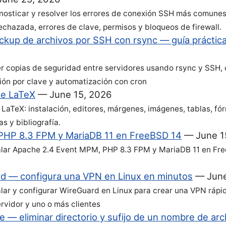
osticar y resolver los errores de conexión SSH más comunes
echazada, errores de clave, permisos y bloqueos de firewall.
ckup de archivos por SSH con rsync — guía práctic
 copias de seguridad entre servidores usando rsync y SSH,
ión por clave y automatización con cron
de LaTeX
—
June 15, 2026
e LaTeX: instalación, editores, márgenes, imágenes, tablas, fó
s y bibliografía.
PHP 8.3 FPM y MariaDB 11 en FreeBSD 14
—
June 1
lar Apache 2.4 Event MPM, PHP 8.3 FPM y MariaDB 11 en Fr
d — configura una VPN en Linux en minutos
—
June
lar y configurar WireGuard en Linux para crear una VPN ráp
ervidor y uno o más clientes
 — eliminar directorio y sufijo de un nombre de arc