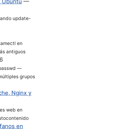
y Ubuntu
—
sando update-
namectl en
ás antiguos
6
gpasswd —
múltiples grupos
che, Nginx y
res web en
autocontenido
rfanos en