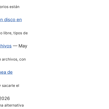
orios están
en disco en
 libre, tipos de
chivos
—
May
 archivos, con
ínea de
 sacarle el
 2026
a alternativa