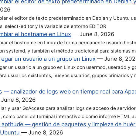
biar el editor de texto predeterminado en Debian 
2026
ar el editor de texto predeterminado en Debian y Ubuntu u
es, select-editor y la variable de entorno EDITOR
biar el hostname en Linux
—
June 8, 2026
iar el hostname en Linux de forma permanente usando host
on systemd, y también el método tradicional para sistemas m
egar un usuario a un grupo en Linux
—
June 8, 202
ar un usuario a un grupo en Linux con usermod, useradd y 
ara usuarios existentes, nuevos usuarios, grupos primarios y 
 — analizador de logs web en tiempo real para Apa
—
June 8, 2026
lar y usar GoAccess para analizar logs de acceso de servido
l, como panel de terminal interactivo o como informe HTML 
y aptitude — gestión de paquetes y limpieza de hué
 Ubuntu
—
June 8, 2026