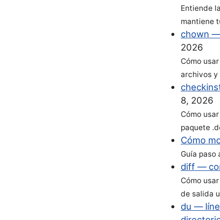
Entiende l
mantiene t
chown — 
2026
Cómo usar 
archivos y
checkins
8, 2026
Cómo usar 
paquete .d
Cómo mon
Guía paso 
diff — c
Cómo usar 
de salida 
du — líne
directori