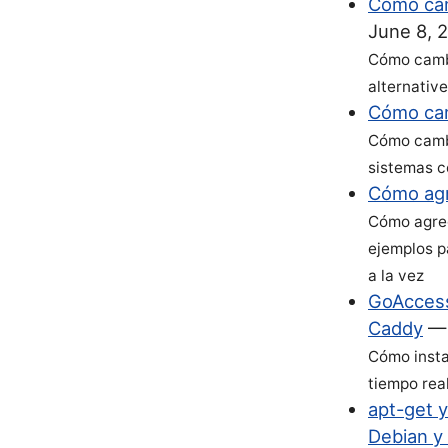
Cómo cam
June 8, 
Cómo cambi
alternativ
Cómo cam
Cómo camb
sistemas c
Cómo agr
Cómo agreg
ejemplos p
a la vez
GoAccess
Caddy
Cómo insta
tiempo rea
apt-get 
Debian y