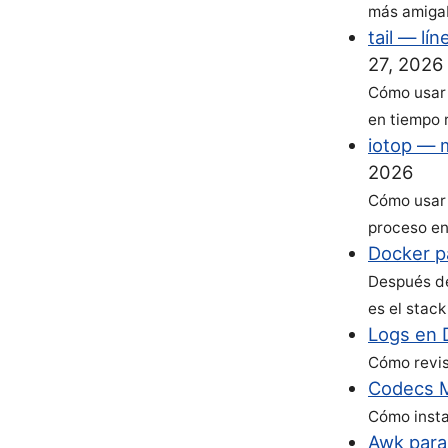
más amigab
tail — lí
27, 2026
Cómo usar 
en tiempo 
iotop — m
2026
Cómo usar 
proceso en
Docker p
Después de
es el stac
Logs en 
Cómo revis
Codecs M
Cómo insta
Awk para