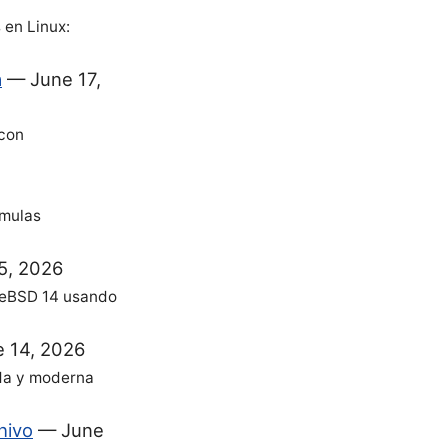
 en Linux:
a
—
June 17,
 con
rmulas
5, 2026
eeBSD 14 usando
 14, 2026
ida y moderna
hivo
—
June