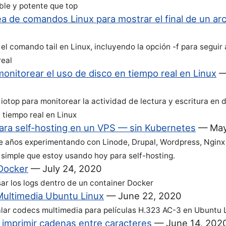
le y potente que top
nea de comandos Linux para mostrar el final de un ar
el comando tail en Linux, incluyendo la opción -f para seguir 
real
onitorear el uso de disco en tiempo real en Linux
iotop para monitorear la actividad de lectura y escritura en 
 tiempo real en Linux
ara self-hosting en un VPS — sin Kubernetes
—
May
 años experimentando con Linode, Drupal, Wordpress, Nginx 
k simple que estoy usando hoy para self-hosting.
Docker
—
July 24, 2020
ar los logs dentro de un container Docker
ultimedia Ubuntu Linux
—
June 22, 2020
lar codecs multimedia para películas H.323 AC-3 en Ubuntu 
 imprimir cadenas entre caracteres
—
June 14, 202