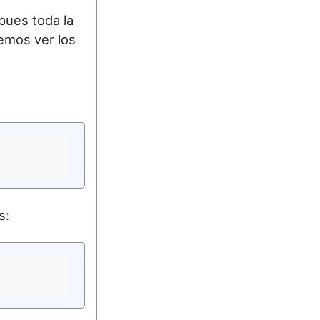
pues toda la
emos ver los
s: