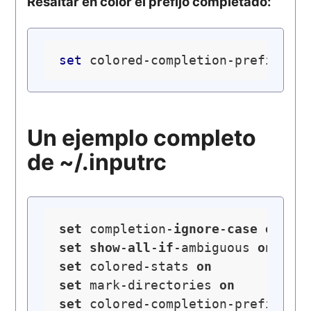
Resaltar en color el prefijo completado:
set
 colored-completion-prefix 
on
Un ejemplo completo
de ~/.inputrc
set
 completion-
ignore
-
case
on
set
show
-
all
-
if
-ambiguous 
on
set
 colored-stats 
on
set
 mark-directories 
on
set
 colored-completion-prefix 
on