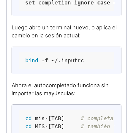
set
 completion-
ignore
-
case
on
Luego abre un terminal nuevo, o aplica el
cambio en la sesión actual:
bind
Ahora el autocompletado funciona sin
importar las mayúsculas:
cd
 mis-[TAB]     
# completa a Mi
cd
 MIS-[TAB]     
# también funci