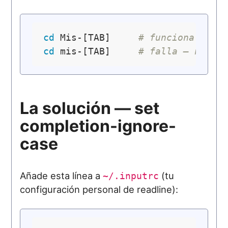
cd
 Mis-[TAB]     
# funciona → Mi
cd
 mis-[TAB]     
# falla — no oc
La solución — set
completion-ignore-
case
Añade esta línea a
(tu
~/.inputrc
configuración personal de readline):