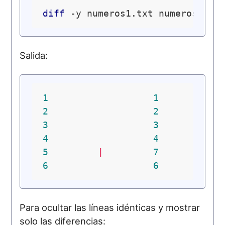
diff
Salida:
1
1
2
2
3
3
4
4
5
|
7
6
6
Para ocultar las líneas idénticas y mostrar
solo las diferencias: