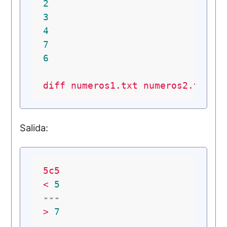
2
3
4
7
6
diff
numeros1.txt
numeros2.txt
Salida:
5c5
<
5
---
>
7