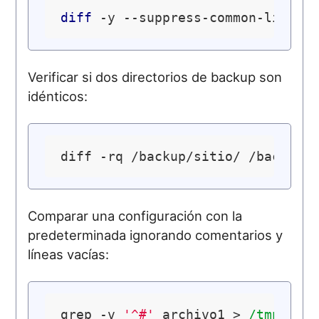
diff
Verificar si dos directorios de backup son
idénticos:
diff -rq /backup/sitio/ /backup/
Comparar una configuración con la
predeterminada ignorando comentarios y
líneas vacías:
grep -v 
'^#'
 archivo1 > 
/tmp/
f1 