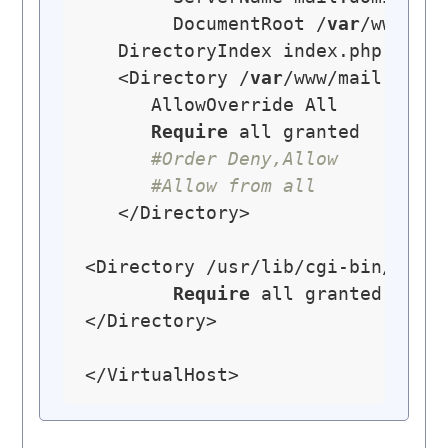
        DocumentRoot /
var
/www/mai
   DirectoryIndex index.php

   <Directory /
var
/www/mail.domin
      AllowOverride All

Require
 all granted

#Order Deny,Allow
#Allow from all
   </Directory>

<Directory /usr/lib/cgi-bin/>

Require
 all granted

</Directory>
