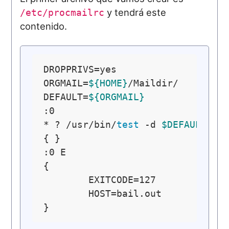
y tendrá este
/etc/procmailrc
contenido.
DROPPRIVS=yes

ORGMAIL=
${HOME}
/Maildir/

DEFAULT=
${ORGMAIL}
:0

* ? /usr/bin/
test
 -d 
$DEFAULT
 ||
{ }

:0 E

{

        EXITCODE=127

        HOST=bail.out
