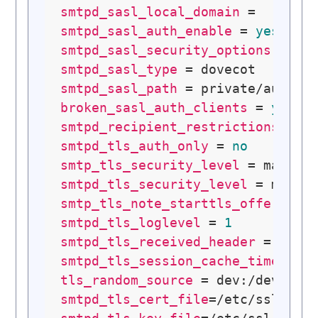
smtpd_sasl_local_domain
smtpd_sasl_auth_enable
 = 
yes
smtpd_sasl_security_options
smtpd_sasl_type
smtpd_sasl_path
broken_sasl_auth_clients
 = 
yes
smtpd_recipient_restrictions
smtpd_tls_auth_only
 = 
no
smtp_tls_security_level
smtpd_tls_security_level
smtp_tls_note_starttls_offer
 = 
y
smtpd_tls_loglevel
 = 
1
smtpd_tls_received_header
 = 
yes
smtpd_tls_session_cache_timeout
 
tls_random_source
smtpd_tls_cert_file