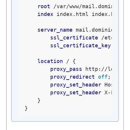
root
 /var/www/mail.dominio.co
index
 index.html index.htm;

server_name
 mail.dominio.com;
ssl_certificate
 /etc/ngin
ssl_certificate_key
 /etc/
location
 / {

proxy_pass
 http://localho
proxy_redirect
off
;

proxy_set_header
 Host 
$h
proxy_set_header
 X-Forwa
    }
