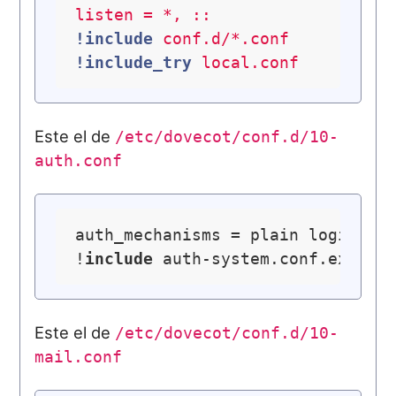
listen
=
*,
::
!include
conf.d/*.conf
!include_try
local.conf
Este el de
/etc/dovecot/conf.d/10-
auth.conf
auth_mechanisms = plain login

!
include
Este el de
/etc/dovecot/conf.d/10-
mail.conf