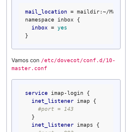
mail_location
 = maildir:~/Maildir
namespace inbox {

inbox
 = 
yes
Vamos con
/etc/dovecot/conf.d/10-
master.conf
service
 imap-login {

inet_listener
 imap {

#port = 143
  }

inet_listener
 imaps {
