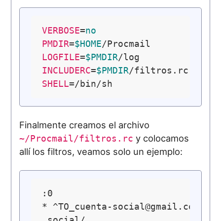
VERBOSE
=
no
PMDIR
=
$HOME
LOGFILE
=
$PMDIR
INCLUDERC
=
$PMDIR
SHELL
Finalmente creamos el archivo
y colocamos
~/Procmail/filtros.rc
allí los filtros, veamos solo un ejemplo:
:0

* ^
TO_cuenta-social@gmail.com
.social/
