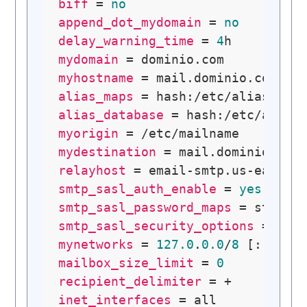
biff
 = 
no
append_dot_mydomain
 = 
no
delay_warning_time
 = 
4
mydomain
myhostname
alias_maps
alias_database
myorigin
mydestination
relayhost
 = email-smtp.us-east-
1
smtp_sasl_auth_enable
 = 
yes
smtp_sasl_password_maps
smtp_sasl_security_options
mynetworks
 = 
127.0
.
0.0
/
8
 [::ffff
mailbox_size_limit
 = 
0
recipient_delimiter
inet_interfaces