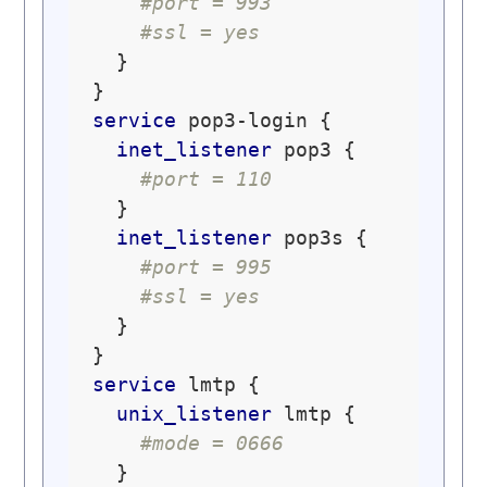
#port = 993
#ssl = yes
  }

service
 pop3-login {

inet_listener
 pop3 {

#port = 110
  }

inet_listener
 pop3s {

#port = 995
#ssl = yes
  }

service
 lmtp {

unix_listener
 lmtp {

#mode = 0666
  }
