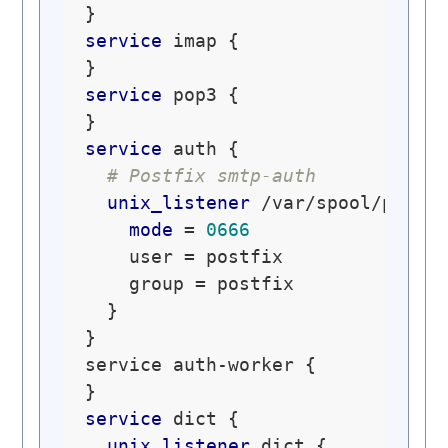
service
 imap {

service
 pop3 {

service
 auth {

# Postfix smtp-auth
unix_listener
 /var/spool/postfi
mode
 = 
0666
    user = postfix

    group = postfix

  }

}

service auth-worker {

service
 dict {

unix_listener
 dict {
