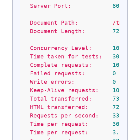
Server Port:
80
Document Path:
/tmp/38
Document Length:
72252
b
Concurrency Level:
1000
Time taken for tests:
30.1316
Complete requests:
10000
Failed requests:
0
Write errors:
0
Keep-Alive requests:
10000
Total transferred:
7306179
HTML transferred:
7268941
Requests per second:
331.88
Time per request:
3013.16
Time per request:
3.013
[