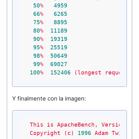
50
%
4959
66
%
6265
75
%
8895
80
%
11189
90
%
19319
95
%
25519
98
%
50649
99
%
69027
100
%
152406
(longest
request)
Y finalmente con la imagen:
This
is
ApacheBench,
Version
2.
Copyright
(c)
1996
Adam
Twiss,