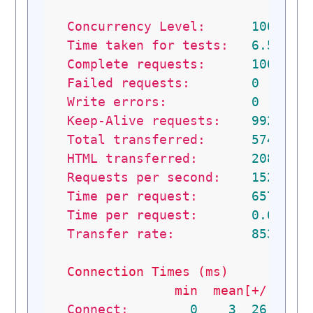
Concurrency Level:
1000
Time taken for tests:
6.57128
Complete requests:
10000
Failed requests:
0
Write errors:
0
Keep-Alive requests:
9923
Total transferred:
5744865
HTML transferred:
2083869
Requests per second:
1521.77
Time per request:
657.128
Time per request:
0.657
[
Transfer rate:
853.71
Connection
Times
(ms)
min
mean[+/-sd]
Connect:
0
3
26.1