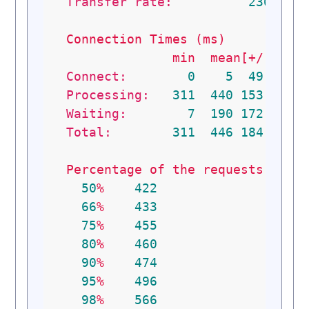
Transfer rate:
23679.2
Connection
Times
(ms)
min
mean[+/-sd]
Connect:
0
5
49.6
Processing:
311
440
153.4
Waiting:
7
190
172.0
Total:
311
446
184.0
Percentage
of
the
requests
serv
50
%
422
66
%
433
75
%
455
80
%
460
90
%
474
95
%
496
98
%
566