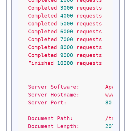
Completed
3000
requests
Completed
4000
requests
Completed
5000
requests
Completed
6000
requests
Completed
7000
requests
Completed
8000
requests
Completed
9000
requests
Finished
10000
requests
Server Software:
Apache/
Server Hostname:
www.som
Server Port:
80
Document Path:
/tmp/in
Document Length:
207
byt