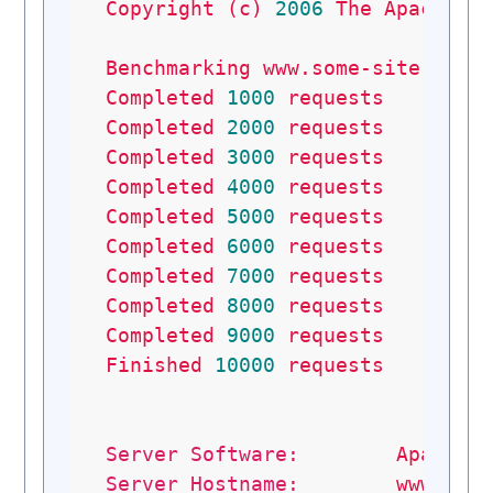
Copyright
(c)
2006
The
Apache
S
Benchmarking
www.some-site.cc
(
Completed
1000
requests
Completed
2000
requests
Completed
3000
requests
Completed
4000
requests
Completed
5000
requests
Completed
6000
requests
Completed
7000
requests
Completed
8000
requests
Completed
9000
requests
Finished
10000
requests
Server Software:
Apache/
Server Hostname:
www.som