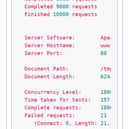
Completed
9000
requests
Finished
10000
requests
Server Software:
Apache/2
Server Hostname:
www.some
Server Port:
80
Document Path:
/tmp/ind
Document Length:
62446
by
Concurrency Level:
1000
Time taken for tests:
157.5306
Complete requests:
10000
Failed requests:
21
(Connect:
0
,
Length:
21
,
Exce