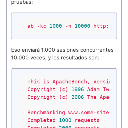
pruebas:
ab
-kc
1000
-n
10000
http://www
Eso enviará 1.000 sesiones concurrentes
10.000 veces, y los resultados son:
This
is
ApacheBench,
Version
2.
Copyright
(c)
1996
Adam
Twiss,
Copyright
(c)
2006
The
Apache
S
Benchmarking
www.some-site.cc
(
Completed
1000
requests
Completed
2000
requests