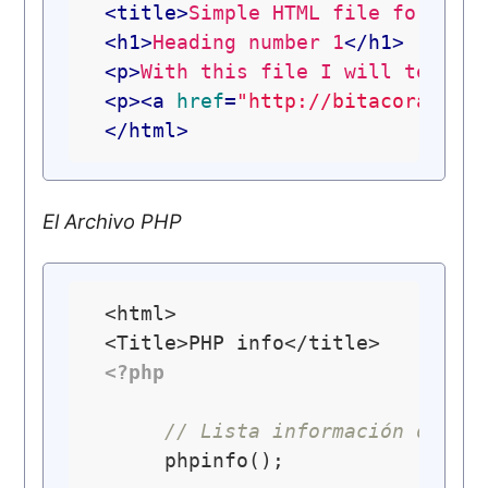
<
title
>
Simple HTML file for tes
<
h1
>
Heading number 1
</
h1
>
<
p
>
With this file I will test a
<
p
>
<
a
href
=
"http://bitacora.gar
</
html
>
El Archivo PHP
 <html>

 <Title>PHP info</title>

<?php
// Lista información de PH
      phpinfo();
