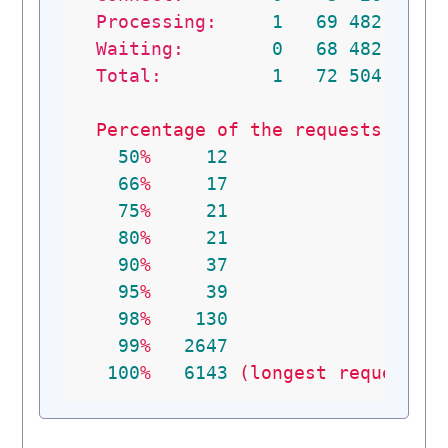
Processing:
1
69
482.3
Waiting:
0
68
482.3
Total:
1
72
504.3
Percentage
of
the
requests
serv
50
%
12
66
%
17
75
%
21
80
%
21
90
%
37
95
%
39
98
%
130
99
%
2647
100
%
6143
(longest
request)