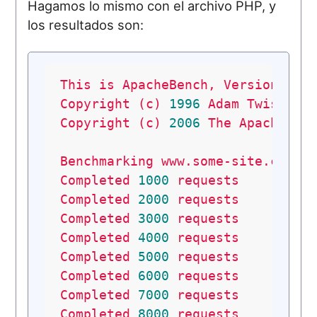
Hagamos lo mismo con el archivo PHP, y
los resultados son:
This
is
ApacheBench,
Version
2.0
Copyright
(c)
1996
Adam
Twiss,
Z
Copyright
(c)
2006
The
Apache
So
Benchmarking
www.some-site.cc
(b
Completed
1000
requests
Completed
2000
requests
Completed
3000
requests
Completed
4000
requests
Completed
5000
requests
Completed
6000
requests
Completed
7000
requests
Completed
8000
requests