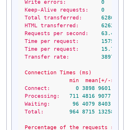
Write errors:
0
Keep-Alive requests:
0
Total transferred:
62865834
HTML transferred:
62625400
Requests per second:
63.48
[#
Time per request:
15753.06
Time per request:
15.753
[
Transfer rate:
3897.17
Connection
Times
(ms)
min
mean[+/-sd]
m
Connect:
0
3898
9601.3
Processing:
711
4816
9077.5
Waiting:
96
4079
8403.1
Total:
964
8715
13258.0
Percentage
of
the
requests
serve