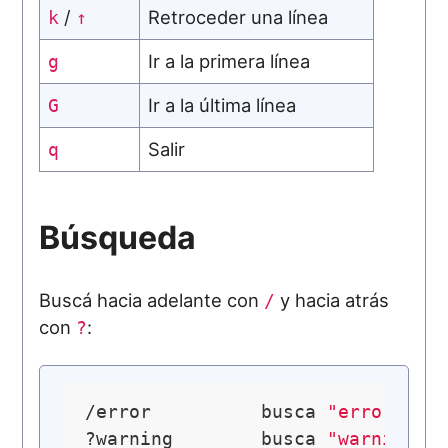
/
Retroceder una línea
k
↑
Ir a la primera línea
g
Ir a la última línea
G
Salir
q
Búsqueda
Buscá hacia adelante con
y hacia atrás
/
con
:
?
/error          busca 
"error"
 hac
?warning        busca 
"warning"
 h