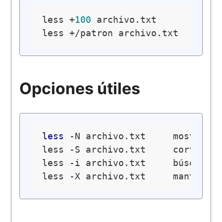
less +
100
 archivo.txt           
less +/patron archivo.txt       
Opciones útiles
less
 -N archivo.txt     mostrar n
less -S archivo.txt     cortar lí
less -i archivo.txt     búsqueda 