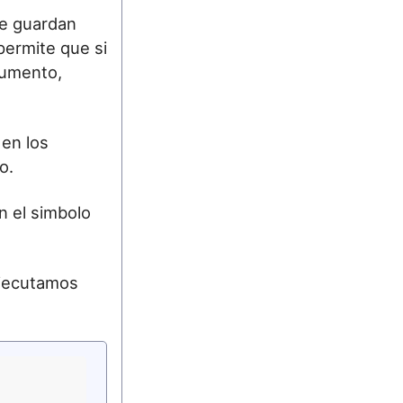
e guardan
permite que si
cumento,
 en los
o.
n el simbolo
ejecutamos