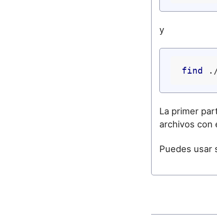
y
find
 .
La primer par
archivos con e
Puedes usar so