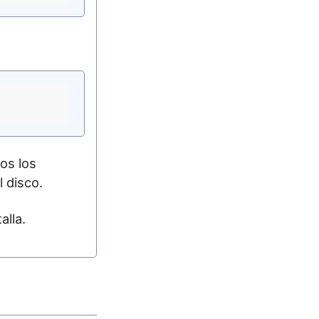
os los
l disco.
alla.