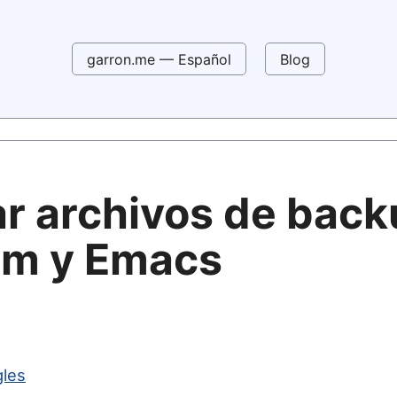
garron.me — Español
Blog
ar archivos de bac
im y Emacs
gles