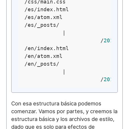
/css/main.css

/es/index.html

/es/atom.xml

/es/_posts/

            |

			/
2013
-07
/en/index.html

/en/atom.xml

/en/_posts/

            |

			/
2013
-07
Con esa estructura básica podemos
comenzar. Vamos por partes, y creemos la
estructura básica y los archivos de estilo,
dado que es solo para efectos de