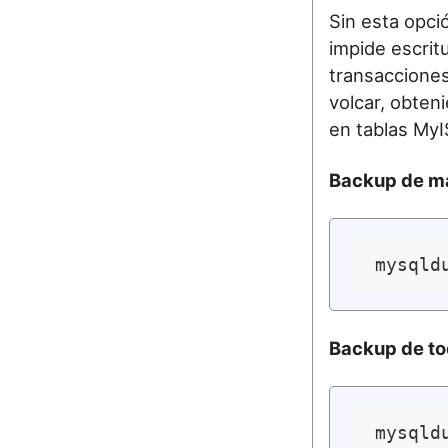
Sin esta opci
impide escrit
transaccione
volcar, obten
en tablas My
Backup de má
Backup de to