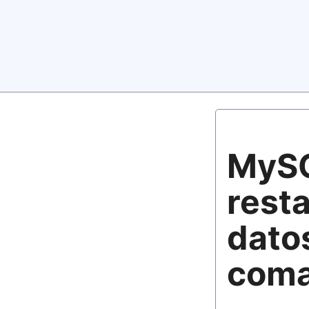
MySQ
rest
datos
com