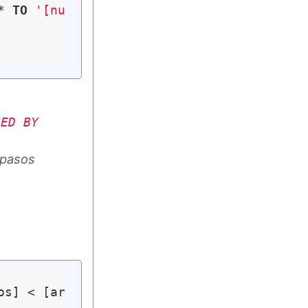
* 
TO
'[nuevo_usuario]'
@
'[hostname]'
IED BY
 pasos