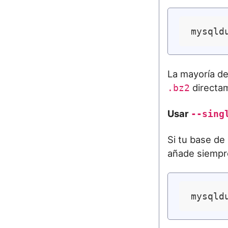
La mayoría d
directam
.bz2
Usar
--sing
Si tu base de
añade siemp