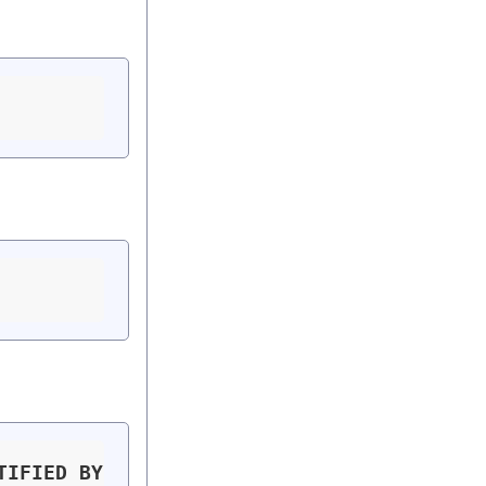
TIFIED
BY
'[contraseña]'