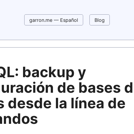
garron.me — Español
Blog
L: backup y
auración de bases 
 desde la línea de
andos