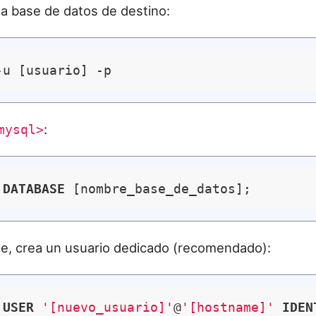
la base de datos de destino:
:
mysql>
DATABASE
e, crea un usuario dedicado (recomendado):
USER
'[nuevo_usuario]'
@
'[hostname]'
IDEN