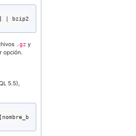
chivos
y
.gz
r opción.
QL 5.5),