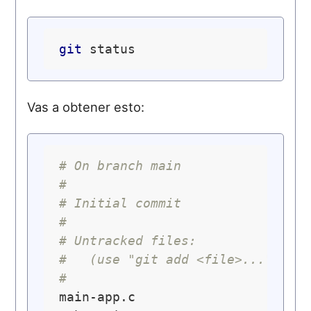
git
Vas a obtener esto:
# On branch main
#
# Initial commit
#
# Untracked files:
#   (use "git add <file>..." to 
#
main-app.c
