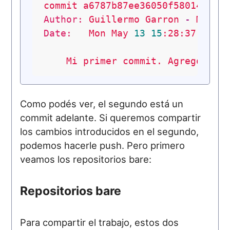
commit
a6787b87ee36050f58014caa9
Author:
Guillermo
Garron
-
Mac-
Date:
Mon
May
13
15
:28:37
2013
Mi
primer
commit.
Agrego
mai
Como podés ver, el segundo está un
commit adelante. Si queremos compartir
los cambios introducidos en el segundo,
podemos hacerle push. Pero primero
veamos los repositorios bare:
Repositorios bare
Para compartir el trabajo, estos dos