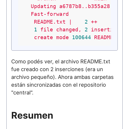
Updating
a6787b8..b355a28
Fast-forward
README.txt
|
2
++
1
file
changed,
2
insertions(
create
mode
100644
README.txt
Como podés ver, el archivo README.txt
fue creado con 2 inserciones (era un
archivo pequeño). Ahora ambas carpetas
están sincronizadas con el repositorio
"central".
Resumen