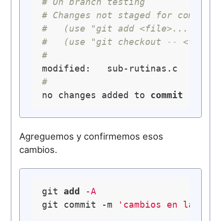
# On branch testing
# Changes not staged for commit:
#   (use "git add <file>..." to 
#   (use "git checkout -- <file>
#
#
no changes added to 
commit
 (
use
Agreguemos y confirmemos esos
cambios.
git 
add
 -A
git commit -m 
'cambios en la sub