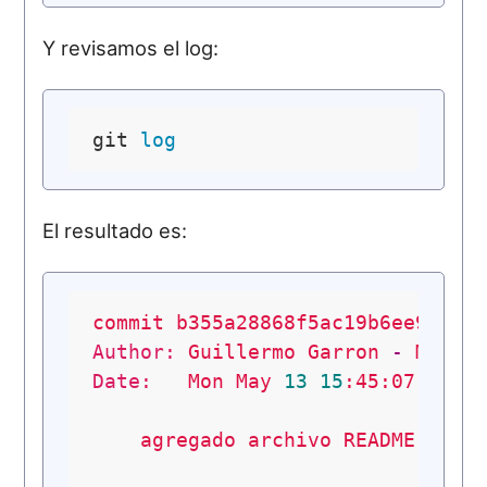
Y revisamos el log:
git 
log
El resultado es:
commit
b355a28868f5ac19b6ee949e1
Author:
Guillermo
Garron
-
Mac-
Date:
Mon
May
13
15
:45:07
2013
agregado
archivo
README
con