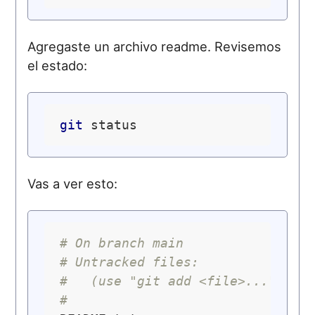
Agregaste un archivo readme. Revisemos
el estado:
git
Vas a ver esto:
# On branch main
# Untracked files:
#   (use "git add <file>..." to 
#