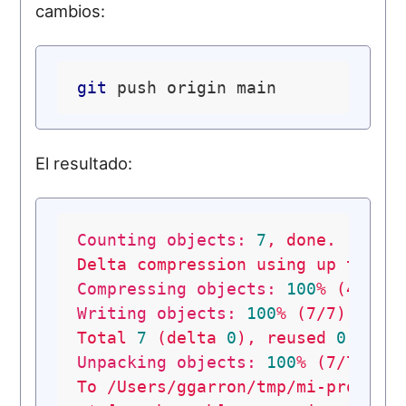
cambios:
git
El resultado:
Counting objects:
7
,
done.
Delta
compression
using
up
to
4
Compressing objects:
100
%
(4/4),
Writing objects:
100
%
(7/7),
739
Total
7
(delta
0
),
reused
0
(del
Unpacking objects:
100
%
(7/7),
d
To
/Users/ggarron/tmp/mi-proyect