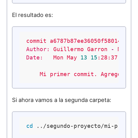
El resultado es:
commit
a6787b87ee36050f58014caa9
Author:
Guillermo
Garron
-
Mac-
Date:
Mon
May
13
15
:28:37
2013
Mi
primer
commit.
Agrego
mai
Si ahora vamos a la segunda carpeta:
cd